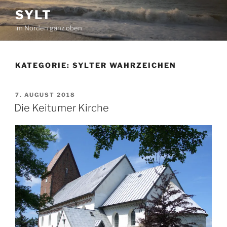
Zum
SYLT
Inhalt
im Norden ganz oben
springen
KATEGORIE:
SYLTER WAHRZEICHEN
VERÖFFENTLICHT
7. AUGUST 2018
AM
Die Keitumer Kirche