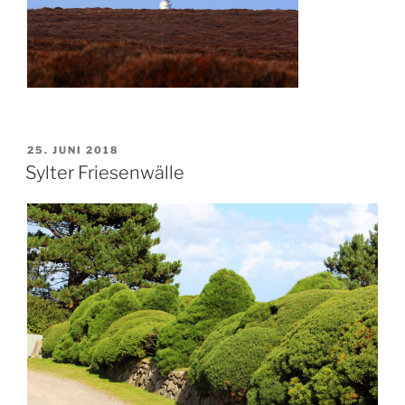
VERÖFFENTLICHT
25. JUNI 2018
AM
Sylter Friesenwälle