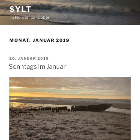
Zum
SYLT
Inhalt
im Norden ganz oben
springen
MONAT:
JANUAR 2019
VERÖFFENTLICHT
20. JANUAR 2019
AM
Sonntags im Januar