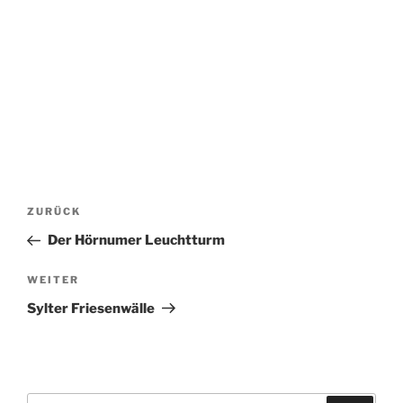
Beitragsnavigation
Vorheriger
ZURÜCK
Beitrag
Der Hörnumer Leuchtturm
Nächster
WEITER
Beitrag
Sylter Friesenwälle