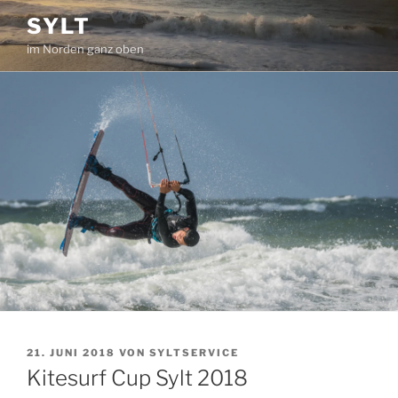
Zum
SYLT
Inhalt
im Norden ganz oben
springen
VERÖFFENTLICHT
21. JUNI 2018
VON
SYLTSERVICE
AM
Kitesurf Cup Sylt 2018