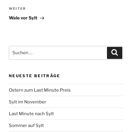
Nächster
WEITER
Beitrag
Wale vor Sylt
Suchen
Suche
nach:
NEUESTE BEITRÄGE
Ostern zum Last Minute Preis
Sylt im November
Last Minute nach Sylt
Sommer auf Sylt