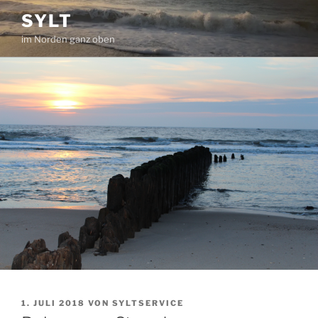
Zum
SYLT
Inhalt
im Norden ganz oben
springen
VERÖFFENTLICHT
1. JULI 2018
VON
SYLTSERVICE
AM