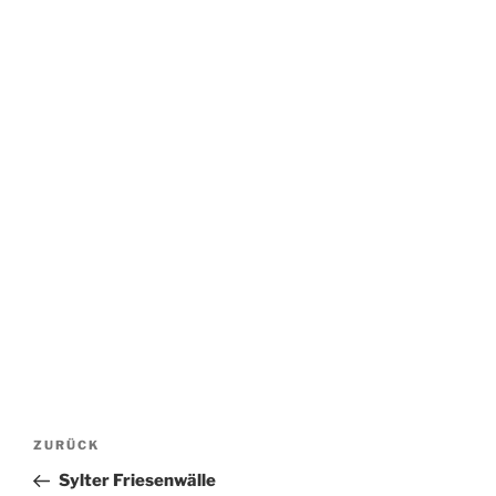
Beitragsnavigation
Vorheriger
ZURÜCK
Beitrag
Sylter Friesenwälle